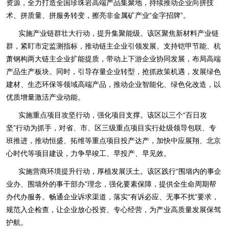
资源，全力打造全国珍珠岩高端产品集聚地，持续推动企业向拼技
术、拼质量、拼服务转变，擦亮非金属矿产业“金字招牌”。
实施产业链群壮大行动，提升集聚能级。该区聚焦新材料产业链
群，紧盯市定监测指标，推动链主企业引领发展。支持铠甲节能、杭
萧钢构两大链主企业扩能提质，带动上下游企业协同发展，布局高端
产品生产板块。同时，引导存量企业转型，抢抓政策机遇，发展绿色
建材、生态环保等领域高端产品，推动企业智能化、绿色化改造，以
优质增量激活产业动能。
实施重点项目攻坚行动，强化项目支撑。该区以三个“百日攻
坚”行动为抓手，对省、市、区三级重点项目实行处级领导包联、专
班推进，推动恒盛、拓维等重点项目投产达产，加快中应展翔、北京
心时代等项目建设，力争早竣工、早投产、早见效。
实施营商环境提升行动，厚植发展沃土。该区践行“围墙内的事企
业办、围墙外的事干部办”理念，强化要素保障，提供全生命周期帮
办代办服务。畅通企业诉求渠道，落实“有诉必应、无事不扰”要求，
规范入企检查，让企业放心投资、专心经营，为产业高质量发展保驾
护航。