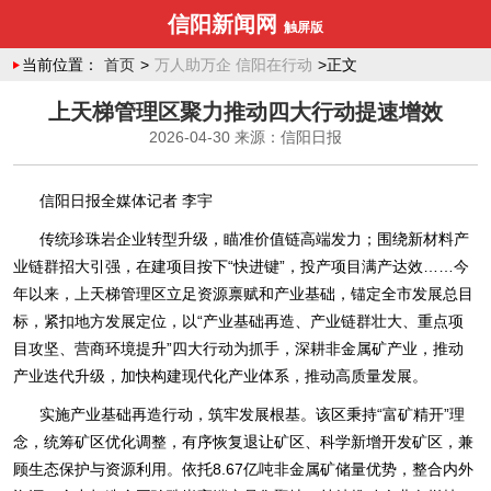
信阳新闻网
触屏版
当前位置：
首页
>
万人助万企 信阳在行动
>正文
上天梯管理区聚力推动四大行动提速增效
2026-04-30
来源：信阳日报
信阳日报全媒体记者 李宇
传统珍珠岩企业转型升级，瞄准价值链高端发力；围绕新材料产
业链群招大引强，在建项目按下“快进键”，投产项目满产达效……今
年以来，上天梯管理区立足资源禀赋和产业基础，锚定全市发展总目
标，紧扣地方发展定位，以“产业基础再造、产业链群壮大、重点项
目攻坚、营商环境提升”四大行动为抓手，深耕非金属矿产业，推动
产业迭代升级，加快构建现代化产业体系，推动高质量发展。
实施产业基础再造行动，筑牢发展根基。该区秉持“富矿精开”理
念，统筹矿区优化调整，有序恢复退让矿区、科学新增开发矿区，兼
顾生态保护与资源利用。依托8.67亿吨非金属矿储量优势，整合内外