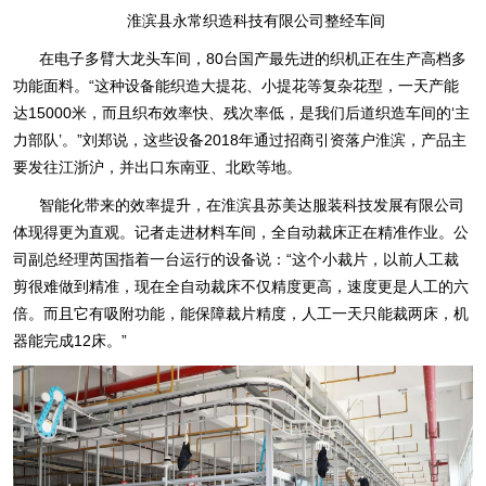
淮滨县永常织造科技有限公司整经车间
在电子多臂大龙头车间，80台国产最先进的织机正在生产高档多
功能面料。“这种设备能织造大提花、小提花等复杂花型，一天产能
达15000米，而且织布效率快、残次率低，是我们后道织造车间的‘主
力部队’。”刘郑说，这些设备2018年通过招商引资落户淮滨，产品主
要发往江浙沪，并出口东南亚、北欧等地。
智能化带来的效率提升，在淮滨县苏美达服装科技发展有限公司
体现得更为直观。记者走进材料车间，全自动裁床正在精准作业。公
司副总经理芮国指着一台运行的设备说：“这个小裁片，以前人工裁
剪很难做到精准，现在全自动裁床不仅精度更高，速度更是人工的六
倍。而且它有吸附功能，能保障裁片精度，人工一天只能裁两床，机
器能完成12床。”