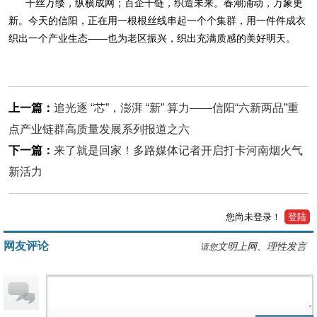
千丝万缕，纵横成网；百企千链，织造未来。春潮涌动，万象更
新。今天的信阳，正在用一根根丝线串起一个个集群，用一件件成衣
织出一个产业生态——也为老区振兴，织出充满质感的美好明天。
上一篇：
追光逐 “芯”，澎湃 “新” 算力——信阳“六新两品”重
点产业链群高质量发展系列报道之六
下一篇：
来了就是回家！多路媒体记者开启打卡河南烟火气
新活力
您尚未登录！
登陆
网友评论
文明上网、理性发言
请您