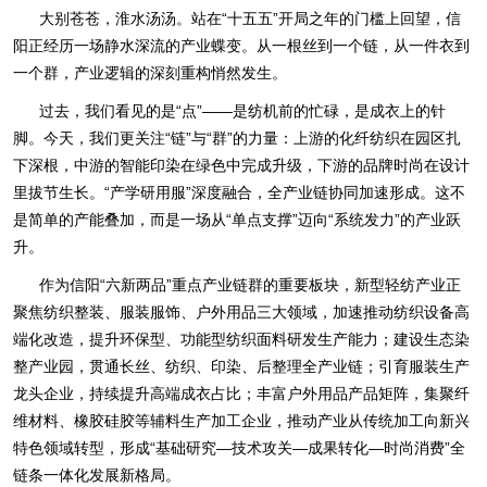
大别苍苍，淮水汤汤。站在“十五五”开局之年的门槛上回望，信
阳正经历一场静水深流的产业蝶变。从一根丝到一个链，从一件衣到
一个群，产业逻辑的深刻重构悄然发生。
过去，我们看见的是“点”——是纺机前的忙碌，是成衣上的针
脚。今天，我们更关注“链”与“群”的力量：上游的化纤纺织在园区扎
下深根，中游的智能印染在绿色中完成升级，下游的品牌时尚在设计
里拔节生长。“产学研用服”深度融合，全产业链协同加速形成。这不
是简单的产能叠加，而是一场从“单点支撑”迈向“系统发力”的产业跃
升。
作为信阳“六新两品”重点产业链群的重要板块，新型轻纺产业正
聚焦纺织整装、服装服饰、户外用品三大领域，加速推动纺织设备高
端化改造，提升环保型、功能型纺织面料研发生产能力；建设生态染
整产业园，贯通长丝、纺织、印染、后整理全产业链；引育服装生产
龙头企业，持续提升高端成衣占比；丰富户外用品产品矩阵，集聚纤
维材料、橡胶硅胶等辅料生产加工企业，推动产业从传统加工向新兴
特色领域转型，形成“基础研究—技术攻关—成果转化—时尚消费”全
链条一体化发展新格局。