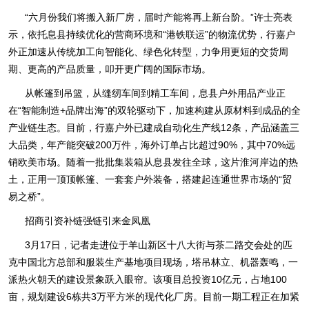
“六月份我们将搬入新厂房，届时产能将再上新台阶。”许士亮表
示，依托息县持续优化的营商环境和“港铁联运”的物流优势，行嘉户
外正加速从传统加工向智能化、绿色化转型，力争用更短的交货周
期、更高的产品质量，叩开更广阔的国际市场。
从帐篷到吊篮，从缝纫车间到精工车间，息县户外用品产业正
在“智能制造+品牌出海”的双轮驱动下，加速构建从原材料到成品的全
产业链生态。目前，行嘉户外已建成自动化生产线12条，产品涵盖三
大品类，年产能突破200万件，海外订单占比超过90%，其中70%远
销欧美市场。随着一批批集装箱从息县发往全球，这片淮河岸边的热
土，正用一顶顶帐篷、一套套户外装备，搭建起连通世界市场的“贸
易之桥”。
招商引资补链强链引来金凤凰
3月17日，记者走进位于羊山新区十八大街与茶二路交会处的匹
克中国北方总部和服装生产基地项目现场，塔吊林立、机器轰鸣，一
派热火朝天的建设景象跃入眼帘。该项目总投资10亿元，占地100
亩，规划建设6栋共3万平方米的现代化厂房。目前一期工程正在加紧