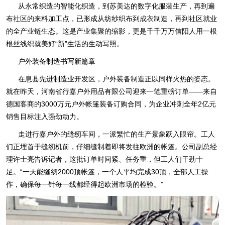
从永常织造的智能化织造，到苏美达的数字化服装生产，再到遍
布社区的来料加工点，已形成从纺纱织布到成衣制造，再到社区就业
的全产业链生态。这是产业集聚的缩影，更是千千万万信阳人用一根
根丝线织就美好“新”生活的生动写照。
户外装备制造书写新篇章
在息县先进制造业开发区，户外装备制造正以同样火热的姿态。
就在昨天，河南省行嘉户外用品有限公司迎来一笔重磅订单——来自
德国客商的3000万元户外帐篷装备订购合同，为企业冲刺全年2亿元
销售目标注入强劲动力。
走进行嘉户外的缝纫车间，一派繁忙的生产景象跃入眼帘。工人
们正埋首于缝纫机前，仔细缝制着即将发往欧洲的帐篷。公司副总经
理许士亮告诉记者，这批订单时间紧、任务重，但工人们干劲十
足。“一天能缝纫2000顶帐篷，一个人平均完成30顶，全部人工操
作，确保每一针每一线都经得起欧洲市场的检验。”