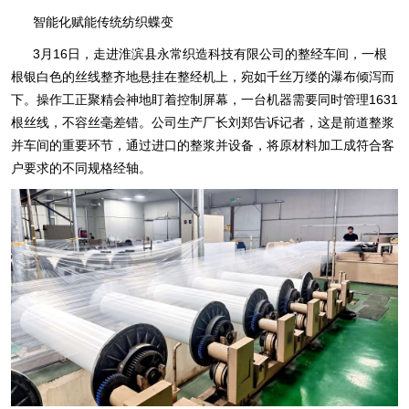
智能化赋能传统纺织蝶变
3月16日，走进淮滨县永常织造科技有限公司的整经车间，一根
根银白色的丝线整齐地悬挂在整经机上，宛如千丝万缕的瀑布倾泻而
下。操作工正聚精会神地盯着控制屏幕，一台机器需要同时管理1631
根丝线，不容丝毫差错。公司生产厂长刘郑告诉记者，这是前道整浆
并车间的重要环节，通过进口的整浆并设备，将原材料加工成符合客
户要求的不同规格经轴。