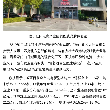
位于信阳电商产业园的匹克品牌体验馆
“这个项目是我们补链强链招来的‘金凤凰’。”羊山新区人社局相关
负责人表示，匹克北方总部的落地，将有力壮大我市纺织服装产业集
群。看着家门口日渐崛起的现代化厂区，围观市民纷纷点赞：“大企
业来了，城市发展更有盼头！”随着项目全面建成投产，这只“金凤
凰”必将为信阳经济高质量发展注入强劲动力。
数据显示，截至目前全市共有新型轻纺产业链群企业1115家，其
中纺织企业723家、服装服饰企业359家、户外用品企业33家。规上
企业371家，重点分布在6个县区。2024年，全产业链群实现营收182
亿元，其中规上企业实现营收138亿元；2025年全产业链群实现营收
212亿元，规上企业营收159.3亿元，增速分别为15.2%和15.4%。