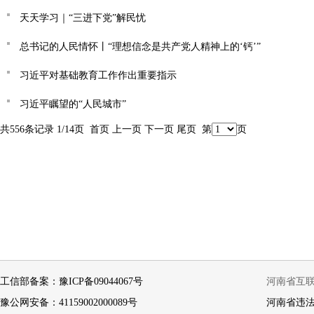
天天学习｜“三进下党”解民忧
总书记的人民情怀丨“理想信念是共产党人精神上的‘钙’”
习近平对基础教育工作作出重要指示
习近平瞩望的“人民城市”
共556条记录 1/14页
首页
上一页
下一页
尾页
第
页
工信部备案：豫ICP备09044067号
河南省互联网
豫公网安备：41159002000089号
河南省违