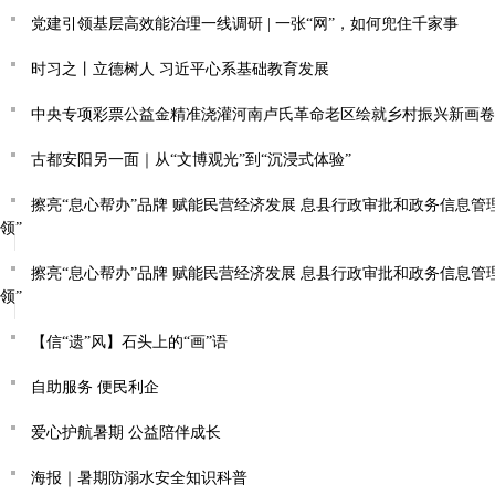
党建引领基层高效能治理一线调研 | 一张“网”，如何兜住千家事
时习之丨立德树人 习近平心系基础教育发展
中央专项彩票公益金精准浇灌河南卢氏革命老区绘就乡村振兴新画卷
古都安阳另一面｜从“文博观光”到“沉浸式体验”
擦亮“息心帮办”品牌 赋能民营经济发展 息县行政审批和政务信息管
领”
擦亮“息心帮办”品牌 赋能民营经济发展 息县行政审批和政务信息管
领”
【信“遗”风】石头上的“画”语
自助服务 便民利企
爱心护航暑期 公益陪伴成长
海报｜暑期防溺水安全知识科普