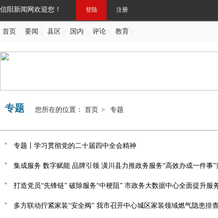
信阳新闻网欢迎您！
登陆
注册
首页
|
要闻
|
县区
|
国内
|
评论
|
教育
|
专题
您所在的位置：
首页
>
专题
专题丨学习贯彻党的二十届四中全会精神
集成服务 数字赋能 品牌引领 潢川县力推政务服务“高效办成一件事
打造党员“先锋链” 破除服务“中梗阻” 市政务大数据中心全面提升服
多方联动拧紧家装“安全阀” 我市召开中心城区家装领域燃气隐患排