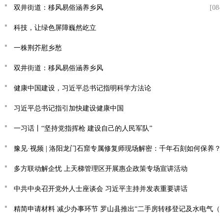
双井街道：移风易俗涵养乡风
[08
科技，让绿色屏障巍然屹立
一株荆芥慰乡愁
双井街道：移风易俗涵养乡风
健康中国建设，习近平总书记指明科学方法论
习近平总书记指引加快建设健康中国
一习话丨“坚持党指挥枪 建设自己的人民军队”
豫见·视频 | 洛阳龙门石窟专属修复师现场解密：千年石刻如何保养
多方联动解企忧 上天梯管理区开展惠企政策专场宣讲活动
中共中央召开党外人士座谈会 习近平主持并发表重要讲话
精简申请材料 减少办事环节 罗山县推出“二手房转移登记及水电气（