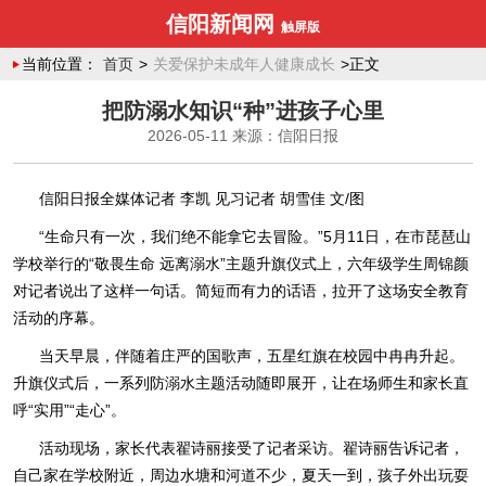
信阳新闻网
触屏版
当前位置：
首页
>
关爱保护未成年人健康成长
>正文
把防溺水知识“种”进孩子心里
2026-05-11
来源：信阳日报
信阳日报全媒体记者 李凯 见习记者 胡雪佳 文/图
“生命只有一次，我们绝不能拿它去冒险。”5月11日，在市琵琶山
学校举行的“敬畏生命 远离溺水”主题升旗仪式上，六年级学生周锦颜
对记者说出了这样一句话。简短而有力的话语，拉开了这场安全教育
活动的序幕。
当天早晨，伴随着庄严的国歌声，五星红旗在校园中冉冉升起。
升旗仪式后，一系列防溺水主题活动随即展开，让在场师生和家长直
呼“实用”“走心”。
活动现场，家长代表翟诗丽接受了记者采访。翟诗丽告诉记者，
自己家在学校附近，周边水塘和河道不少，夏天一到，孩子外出玩耍