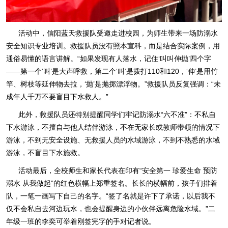
活动中，信阳蓝天救援队受邀走进校园，为师生带来一场防溺水
安全知识专业培训。救援队员没有照本宣科，而是结合实际案例，用
通俗易懂的语言讲解。“如果发现有人落水，记住‘叫叫伸抛’四个字
——第一个‘叫’是大声呼救，第二个‘叫’是拨打110和120，‘伸’是用竹
竿、树枝等延伸物去拉，‘抛’是抛掷漂浮物。”救援队员反复强调：“未
成年人千万不要盲目下水救人。”
此外，救援队员还特别提醒同学们牢记防溺水“六不准”：不私自
下水游泳，不擅自与他人结伴游泳，不在无家长或教师带领的情况下
游泳，不到无安全设施、无救援人员的水域游泳，不到不熟悉的水域
游泳，不盲目下水施救。
活动最后，全校师生和家长代表在印有“安全第一 珍爱生命 预防
溺水 从我做起”的红色横幅上郑重签名。长长的横幅前，孩子们排着
队，一笔一画写下自己的名字。“签了名就是许下了承诺，以后我不
仅不会私自去河边玩水，也会提醒身边的小伙伴远离危险水域。”二
年级一班的李奕可举着刚签完字的手对记者说。